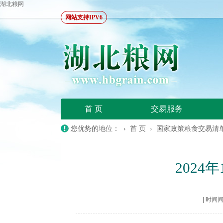
湖北粮网
网站支持IPV6
首 页
交易服务
您优势的地位： ›
首 页
›
国家政策粮食交易清
202
|
时间间隔